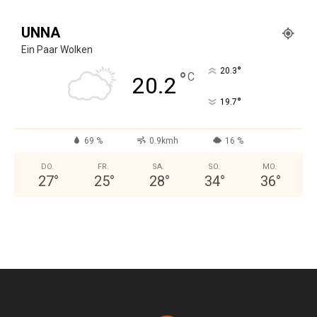
UNNA
Ein Paar Wolken
°
20.3
°
C
20.2
°
19.7
69 %
0.9kmh
16 %
DO.
FR.
SA.
SO.
MO.
27
°
25
°
28
°
34
°
36
°