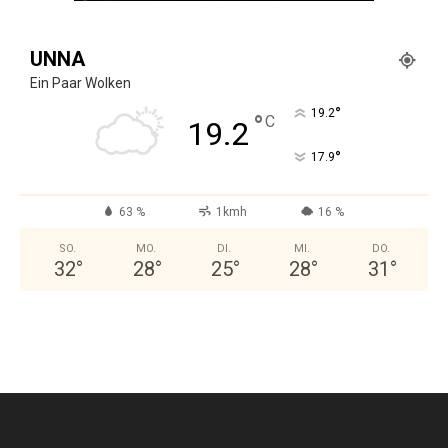
UNNA
Ein Paar Wolken
°
19.2
°
C
19.2
°
17.9
63 %
1kmh
16 %
SO.
MO.
DI.
MI.
DO.
32
°
28
°
25
°
28
°
31
°