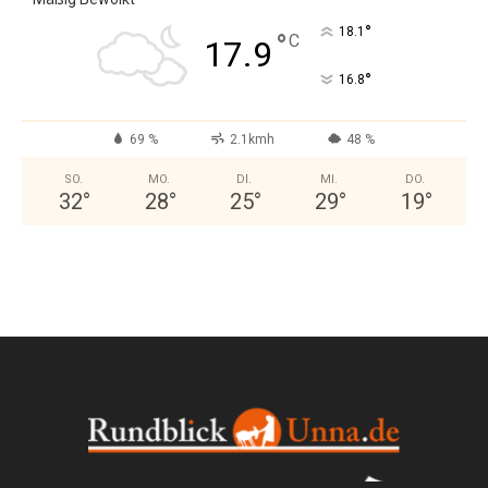
°
18.1
°
C
17.9
°
16.8
69 %
2.1kmh
48 %
SO.
MO.
DI.
MI.
DO.
32
°
28
°
25
°
29
°
19
°