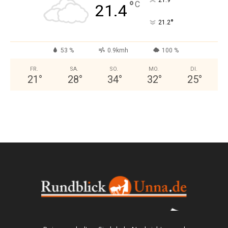
°
21.9
°
C
21.4
°
21.2
53 %
0.9kmh
100 %
FR.
SA.
SO.
MO.
DI.
21
°
28
°
34
°
32
°
25
°