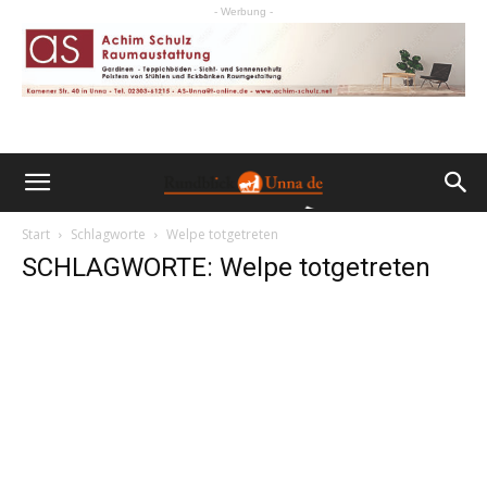
- Werbung -
Start
Schlagworte
Welpe totgetreten
SCHLAGWORTE: Welpe totgetreten