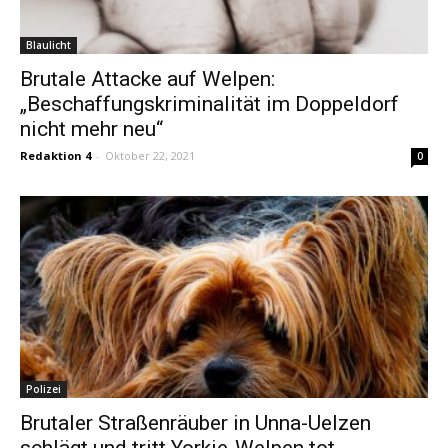
Blaulicht
Brutale Attacke auf Welpen:
„Beschaffungskriminalität im Doppeldorf
nicht mehr neu“
Redaktion 4
-
Oktober 22, 2021
0
Polizei
Brutaler Straßenräuber in Unna-Uelzen
schlägt und tritt Yorkie-Welpen tot