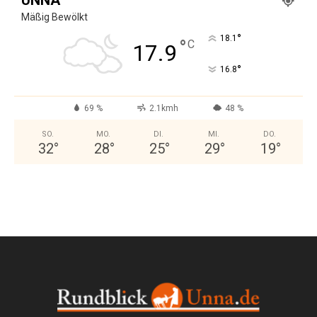
Mäßig Bewölkt
°
18.1
°
C
17.9
°
16.8
69 %
2.1kmh
48 %
SO.
MO.
DI.
MI.
DO.
32
°
28
°
25
°
29
°
19
°