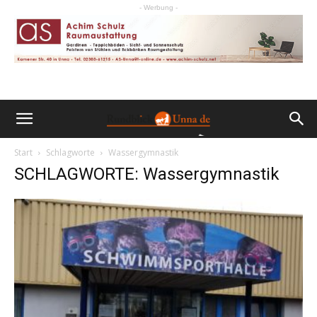
- Werbung -
Start
Schlagworte
Wassergymnastik
SCHLAGWORTE: Wassergymnastik