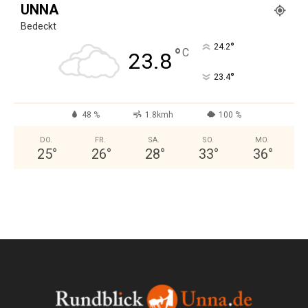
UNNA
Bedeckt
°
24.2
°
C
23.8
°
23.4
48 %
1.8kmh
100 %
DO.
FR.
SA.
SO.
MO.
25
°
26
°
28
°
33
°
36
°