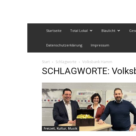
Startseite
Total Lokal
Blaulicht
Ges
Datenschutzerklärung
Impressum
Start
Schlagworte
Volksbank Hamm
SCHLAGWORTE: Volks
Freizeit, Kultur, Musik