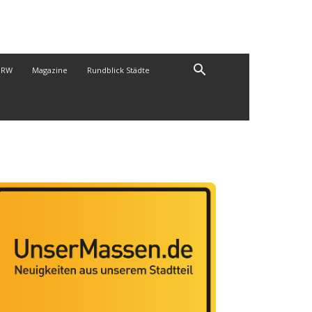
NRW
Magazine
Rundblick Städte