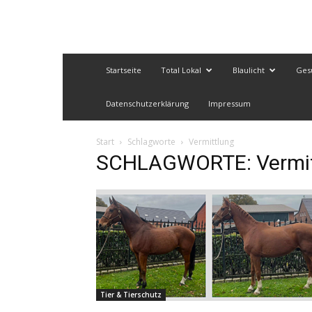
Startseite
Total Lokal
Blaulicht
Ges
Datenschutzerklärung
Impressum
Start
Schlagworte
Vermittlung
SCHLAGWORTE: Vermit
Tier & Tierschutz