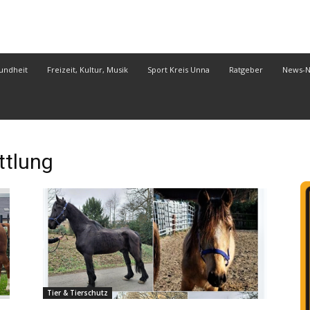
undheit
Freizeit, Kultur, Musik
Sport Kreis Unna
Ratgeber
News-
tlung
Tier & Tierschutz