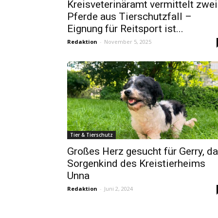
Kreisveterinäramt vermittelt zwei
Pferde aus Tierschutzfall –
Eignung für Reitsport ist...
Redaktion
-
November 5, 2025
Tier & Tierschutz
Großes Herz gesucht für Gerry, d
Sorgenkind des Kreistierheims
Unna
Redaktion
-
Juni 2, 2024