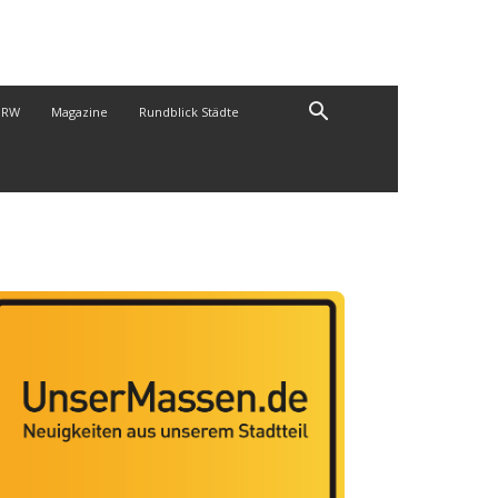
NRW
Magazine
Rundblick Städte