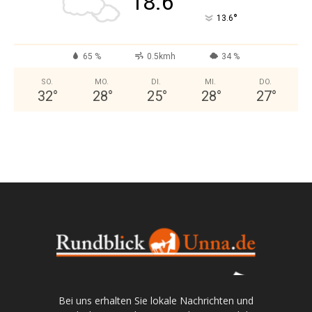
18.6
°
13.6
65 %
0.5kmh
34 %
SO.
MO.
DI.
MI.
DO.
32
°
28
°
25
°
28
°
27
°
Bei uns erhalten Sie lokale Nachrichten und