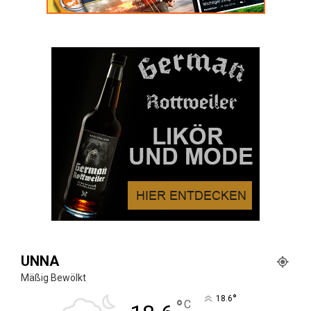
UNNA
Mäßig Bewölkt
°
18.6
°
C