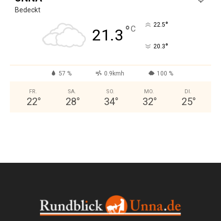
Bedeckt
°
22.5
°
C
21.3
°
20.3
57 %
0.9kmh
100 %
FR.
SA.
SO.
MO.
DI.
22
°
28
°
34
°
32
°
25
°