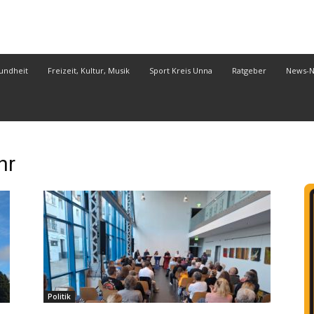
undheit
Freizeit, Kultur, Musik
Sport Kreis Unna
Ratgeber
News-
hr
Politik