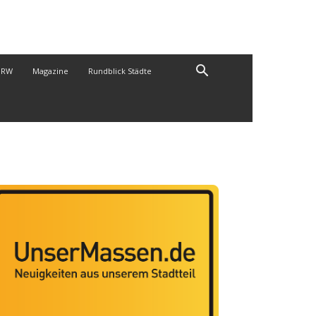
NRW
Magazine
Rundblick Städte