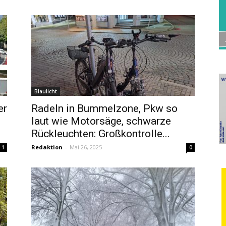
Blaulicht
er
Radeln in Bummelzone, Pkw so
laut wie Motorsäge, schwarze
Rückleuchten: Großkontrolle...
Redaktion
-
Mai 26, 2025
1
0