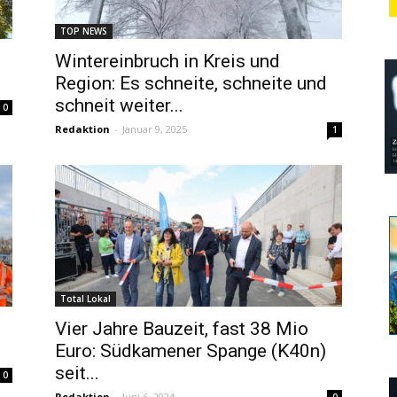
TOP NEWS
Wintereinbruch in Kreis und
Region: Es schneite, schneite und
schneit weiter...
0
Redaktion
-
Januar 9, 2025
1
Total Lokal
Vier Jahre Bauzeit, fast 38 Mio
Euro: Südkamener Spange (K40n)
seit...
0
Redaktion
-
Juni 6, 2024