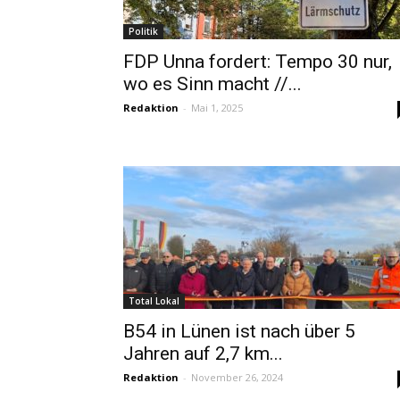
Politik
FDP Unna fordert: Tempo 30 nur,
wo es Sinn macht //...
Redaktion
-
Mai 1, 2025
Total Lokal
B54 in Lünen ist nach über 5
Jahren auf 2,7 km...
Redaktion
-
November 26, 2024