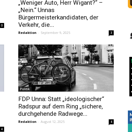
„Weniger Auto, Herr Wigant?“ –
„Nein.“ Unnas
Bürgermeisterkandidaten, der
Verkehr, die...
0
Redaktion
-
September 9, 2025
3
Politik
FDP Unna: Statt „ideologischer“
Radspur auf dem Ring „sichere,
durchgehende Radwege...
Redaktion
-
August 12, 2025
4
4