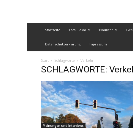
Startseite
Total Lokal
Blaulicht
Ges
Datenschutzerklärung
Impressum
Start
Schlagworte
Verkehr
SCHLAGWORTE: Verke
Meinungen und Interviews