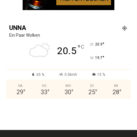
UNNA
Ein Paar Wolken
°
20.9
°
C
20.5
°
19.7
65 %
0.5kmh
15 %
SA.
SO.
MO.
DI.
MI.
29
°
33
°
30
°
25
°
28
°