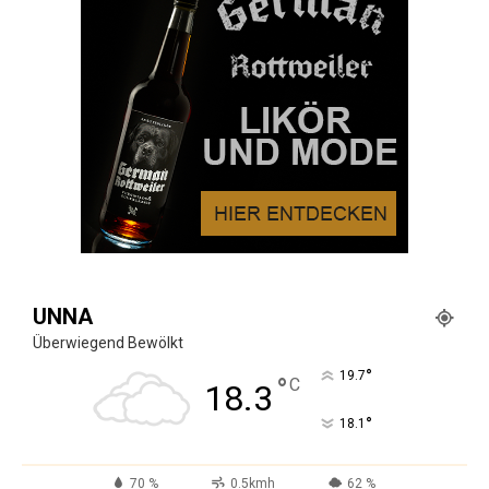
UNNA
Überwiegend Bewölkt
°
19.7
°
C
18.3
°
18.1
70 %
0.5kmh
62 %