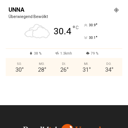
UNNA
Überwiegend Bewölkt
°
30.9
°
C
30.4
°
30.1
38 %
1.3kmh
79 %
SO.
MO.
DI.
MI.
DO.
30
°
28
°
26
°
31
°
34
°