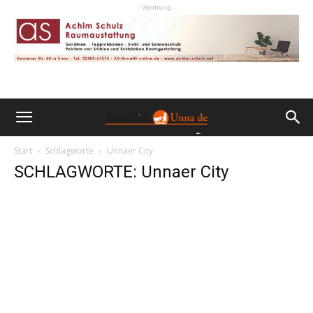
- Werbung -
Start
Schlagworte
Unnaer City
SCHLAGWORTE: Unnaer City