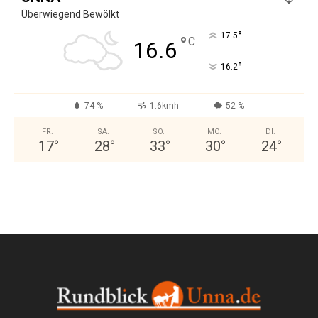
Überwiegend Bewölkt
°
17.5
°
C
16.6
°
16.2
74 %
1.6kmh
52 %
FR.
SA.
SO.
MO.
DI.
17
°
28
°
33
°
30
°
24
°