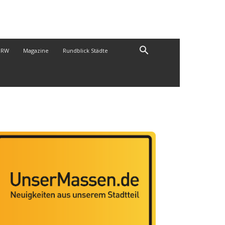
NRW
Magazine
Rundblick Städte