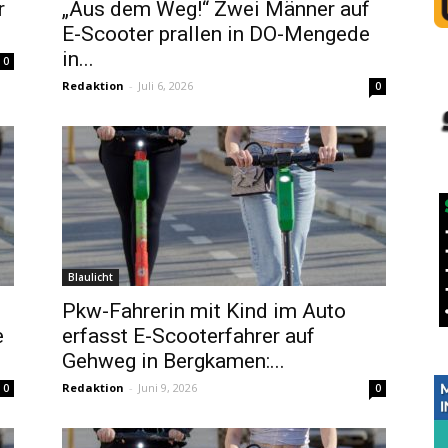
r
„Aus dem Weg!“ Zwei Männer auf
E-Scooter prallen in DO-Mengede
in...
0
Redaktion
-
Juli 6, 2026
0
Blaulicht
Pkw-Fahrerin mit Kind im Auto
e
erfasst E-Scooterfahrer auf
Gehweg in Bergkamen:...
Redaktion
-
Juni 9, 2026
0
0