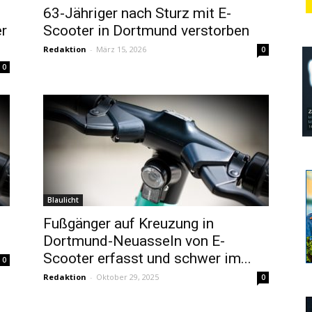
63-Jähriger nach Sturz mit E-
r
Scooter in Dortmund verstorben
Redaktion
-
März 15, 2026
0
0
Blaulicht
Fußgänger auf Kreuzung in
Dortmund-Neuasseln von E-
Scooter erfasst und schwer im...
0
Redaktion
-
Oktober 29, 2025
0