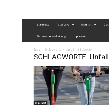
Startseite
Total Lokal
Blaulicht
Ges
Datenschutzerklärung
Impressum
Start
Schlagworte
Unfall mit E-Scooter
SCHLAGWORTE: Unfall 
Blaulicht