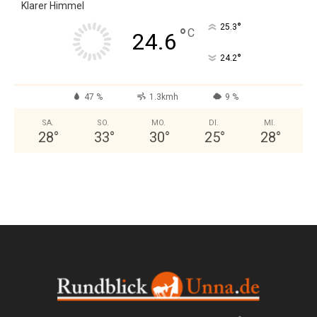
Klarer Himmel
°
25.3
°
C
24.6
°
24.2
47 %
1.3kmh
9 %
SA.
SO.
MO.
DI.
MI.
28
°
33
°
30
°
25
°
28
°