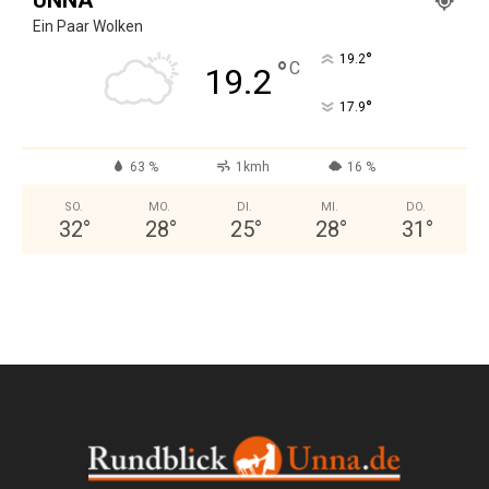
Ein Paar Wolken
°
19.2
°
C
19.2
°
17.9
63 %
1kmh
16 %
SO.
MO.
DI.
MI.
DO.
32
°
28
°
25
°
28
°
31
°