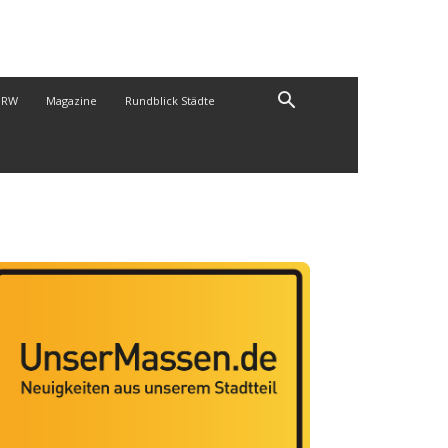
NRW
Magazine
Rundblick Städte