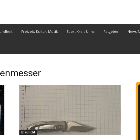
undheit
Freizeit, Kultur, Musik
Sport Kreis Unna
Ratgeber
News-
enmesser
Blaulicht