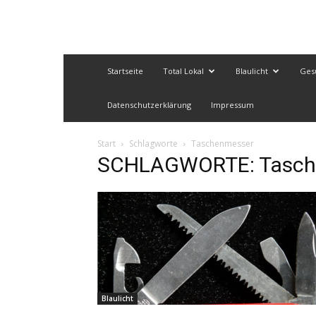
Startseite
Total Lokal
Blaulicht
Ges
Datenschutzerklärung
Impressum
Start
Schlagworte
Taschenmesser
SCHLAGWORTE: Tasch
Blaulicht