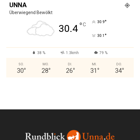
UNNA
Überwiegend Bewölkt
°
30.9
°
C
30.4
°
30.1
38 %
1.3kmh
79 %
SO.
MO.
DI.
MI.
DO.
30
°
28
°
26
°
31
°
34
°