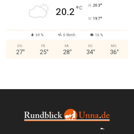
°
20.3
°
C
20.2
°
19.7
69 %
0.9kmh
16 %
DO.
FR.
SA.
SO.
MO.
27
°
25
°
28
°
34
°
36
°