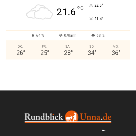
°
22.5
°
C
21.6
°
21.4
64 %
0.9kmh
63 %
DO.
FR.
SA.
SO.
MO.
26
°
25
°
28
°
34
°
36
°