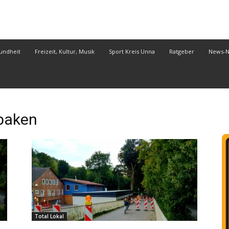
undheit
Freizeit, Kultur, Musik
Sport Kreis Unna
Ratgeber
News-
baken
Total Lokal