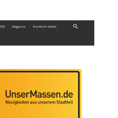
NRW
Magazine
Rundblick Städte