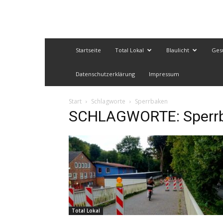
Startseite
Total Lokal
Blaulicht
Ges
Datenschutzerklärung
Impressum
Start
Schlagworte
Sperrbaken
SCHLAGWORTE: Sperr
Total Lokal