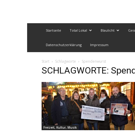
Startseite
Total Lokal
Blaulicht
Ges
Datenschutzerklärung
Impressum
Start
Schlagworte
Spendenwurst
SCHLAGWORTE: Spend
Freizeit, Kultur, Musik