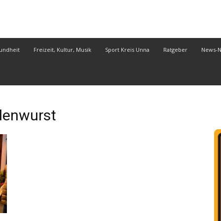
undheit
Freizeit, Kultur, Musik
Sport Kreis Unna
Ratgeber
News-
enwurst