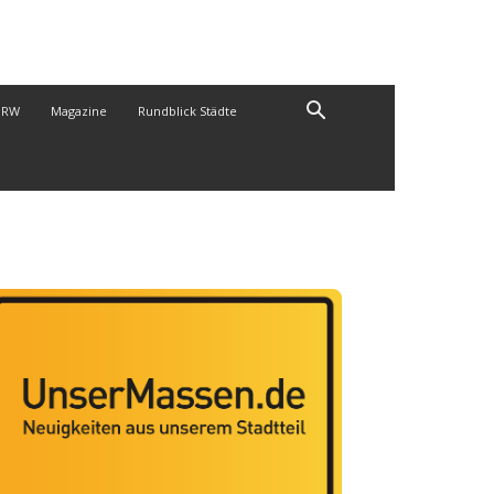
NRW
Magazine
Rundblick Städte