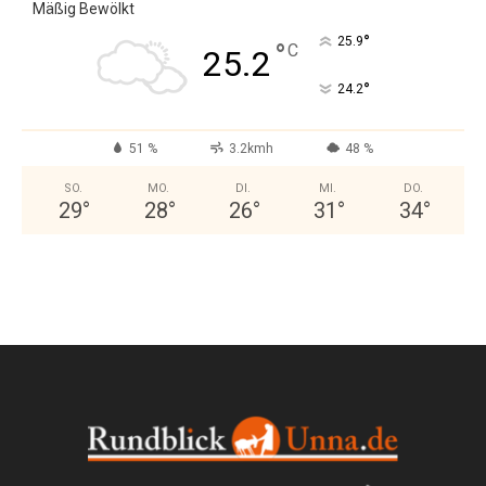
Mäßig Bewölkt
°
25.9
°
C
25.2
°
24.2
51 %
3.2kmh
48 %
SO.
MO.
DI.
MI.
DO.
29
°
28
°
26
°
31
°
34
°