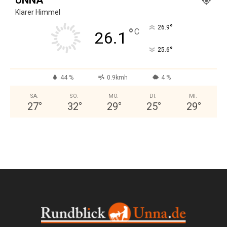
Klarer Himmel
°
26.9
°
C
26.1
°
25.6
44 %
0.9kmh
4 %
SA.
SO.
MO.
DI.
MI.
27
°
32
°
29
°
25
°
29
°