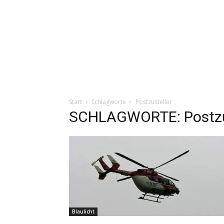
Start
Schlagworte
Postzusteller
SCHLAGWORTE: Postzu
Blaulicht