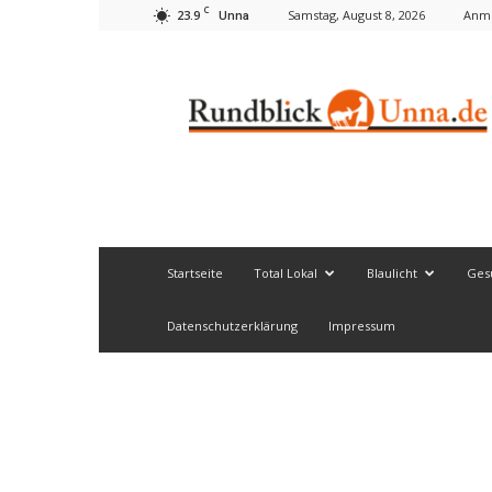
C
23.9
Samstag, August 8, 2026
Anme
Unna
Rundblick
Unna
Startseite
Total Lokal
Blaulicht
Ges
Datenschutzerklärung
Impressum