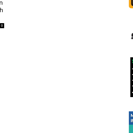
n
h
0