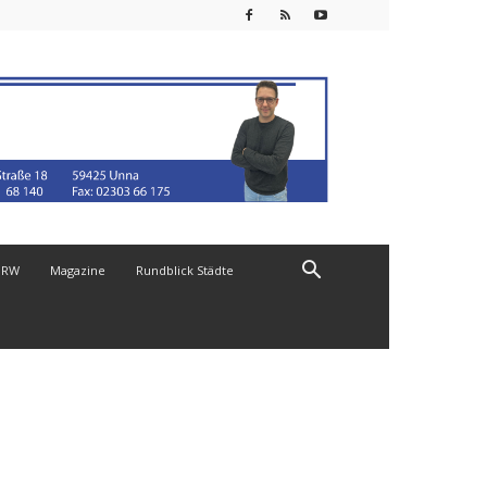
NRW
Magazine
Rundblick Städte