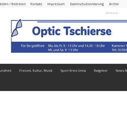
lden / Beitreten
Kontakt
Impressum
Datenschutzerklärung
Archiv
- Werbung -
undheit
Freizeit, Kultur, Musik
Sport Kreis Unna
Ratgeber
News-