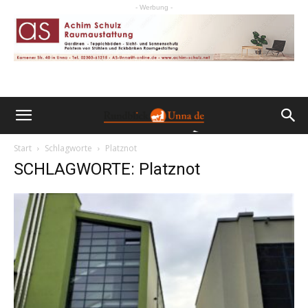
- Werbung -
Start
Schlagworte
Platznot
SCHLAGWORTE: Platznot