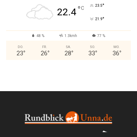
°
23.5
°
C
22.4
°
21.9
48 %
1.3kmh
77 %
DO.
FR.
SA.
SO.
MO.
23
°
26
°
28
°
33
°
36
°