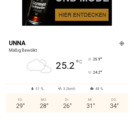
UNNA
Mäßig Bewölkt
°
25.9
°
C
25.2
°
24.2
51 %
3.2kmh
48 %
SO.
MO.
DI.
MI.
DO.
29
°
28
°
26
°
31
°
34
°