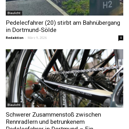
Blaulicht
Pedelecfahrer (20) stirbt am Bahnübergang
in Dortmund-Sölde
Redaktion
-
März 9, 2026
0
Blaulicht
Schwerer Zusammenstoß zwischen
Rennradlern und betrunkenem
Pedelecfahrer in Dortmund – Ein...