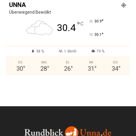
UNNA
Überwiegend Bewölkt
°
30.9
°
C
30.4
°
30.1
38 %
1.3kmh
79 %
SO.
MO.
DI.
MI.
DO.
30
°
28
°
26
°
31
°
34
°