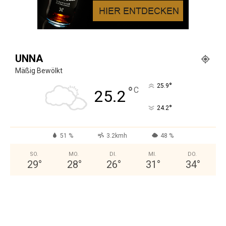
UNNA
Mäßig Bewölkt
°
25.9
°
C
25.2
°
24.2
51 %
3.2kmh
48 %
SO.
MO.
DI.
MI.
DO.
29
°
28
°
26
°
31
°
34
°