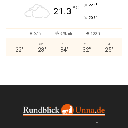
°
22.5
°
C
21.3
°
20.3
57 %
0.9kmh
100 %
FR.
SA.
SO.
MO.
DI.
22
°
28
°
34
°
32
°
25
°