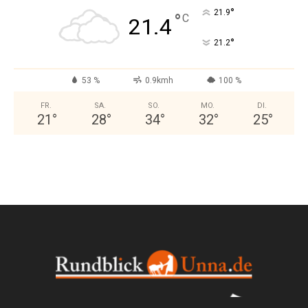
°
21.9
°
C
21.4
°
21.2
53 %
0.9kmh
100 %
FR.
SA.
SO.
MO.
DI.
21
°
28
°
34
°
32
°
25
°