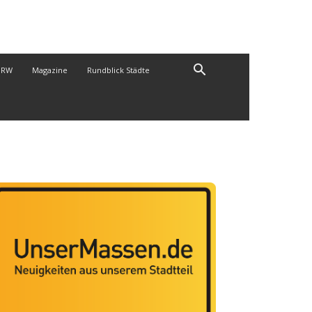
NRW
Magazine
Rundblick Städte