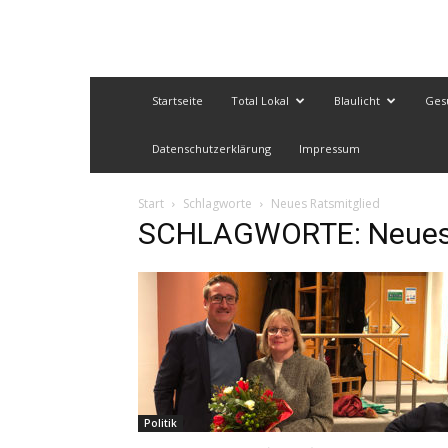
Startseite
Total Lokal
Blaulicht
Ges
Datenschutzerklärung
Impressum
Start
Schlagworte
Neues Ratsmitglied
SCHLAGWORTE: Neues 
Politik