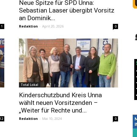
Neue Spitze für SPD Unna:
Sebastian Laaser übergibt Vorsitz
an Dominik...
Redaktion
-
April 20, 2026
1
0
Total Lokal
Kinderschutzbund Kreis Unna
wählt neuen Vorsitzenden –
„Weiter für Rechte und...
Redaktion
-
Mai 10, 2024
12
0