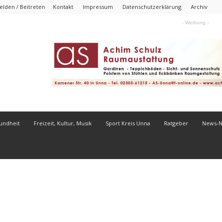
lden / Beitreten
Kontakt
Impressum
Datenschutzerklärung
Archiv
- Werbung -
undheit
Freizeit, Kultur, Musik
Sport Kreis Unna
Ratgeber
News-