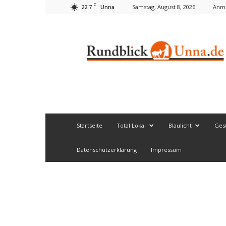
C
22.7
Samstag, August 8, 2026
Anme
Unna
Rundblick
Unna
Startseite
Total Lokal
Blaulicht
Ges
Datenschutzerklärung
Impressum