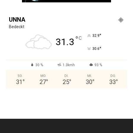
UNNA
Bedeckt
°
32.9
°
C
31.3
°
30.6
30 %
1.3kmh
93 %
SO.
MO.
DI.
MI.
DO.
31
°
27
°
25
°
30
°
33
°