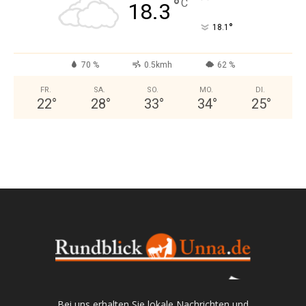
°
C
18.3
°
18.1
70 %
0.5kmh
62 %
FR.
SA.
SO.
MO.
DI.
22
°
28
°
33
°
34
°
25
°
Bei uns erhalten Sie lokale Nachrichten und