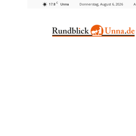
C
17.8
Donnerstag, August 6, 2026
A
Unna
Rundblick
Unna