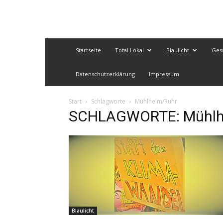
Startseite
Total Lokal
Blaulicht
Ges
Datenschutzerklärung
Impressum
Start
Schlagworte
Mühlheim/Ruhr
SCHLAGWORTE: Mühlh
Blaulicht