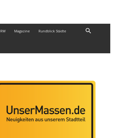
NRW
Magazine
Rundblick Städte