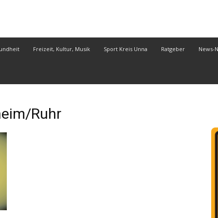
undheit
Freizeit, Kultur, Musik
Sport Kreis Unna
Ratgeber
News-
eim/Ruhr