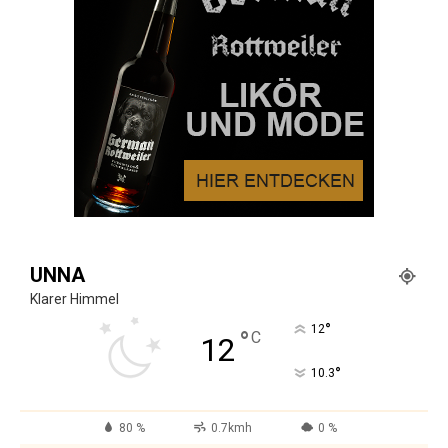
UNNA
Klarer Himmel
°
12
°
C
12
°
10.3
80 %
0.7kmh
0 %