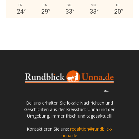
FR.
SA.
SO.
MO.
DI.
24
°
29
°
33
°
33
°
20
°
Bei uns erhalten Sie lokale Nachrichten und
Geschichten aus der Kreisstadt Unna und der
Umgebung. Immer frisch und tagesaktuell!
Kontaktieren Sie uns:
redaktion@rundblick-
unna.de