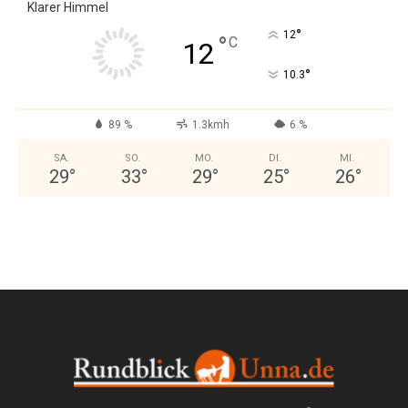
Klarer Himmel
°
12
°
C
12
°
10.3
89 %
1.3kmh
6 %
SA.
SO.
MO.
DI.
MI.
29
°
33
°
29
°
25
°
26
°