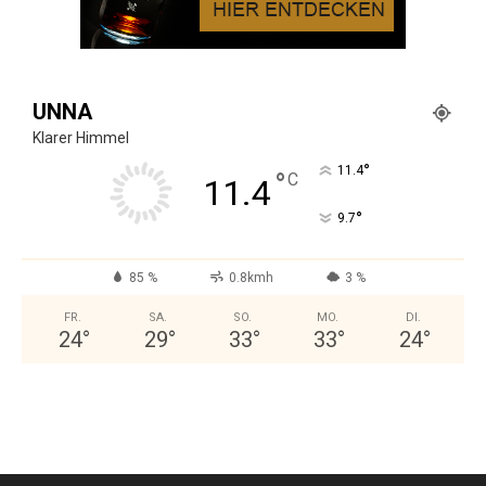
UNNA
Klarer Himmel
°
11.4
°
C
11.4
°
9.7
85 %
0.8kmh
3 %
FR.
SA.
SO.
MO.
DI.
24
°
29
°
33
°
33
°
24
°