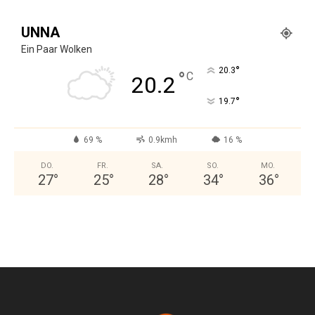
UNNA
Ein Paar Wolken
°
20.3
°
C
20.2
°
19.7
69 %
0.9kmh
16 %
DO.
FR.
SA.
SO.
MO.
27
°
25
°
28
°
34
°
36
°