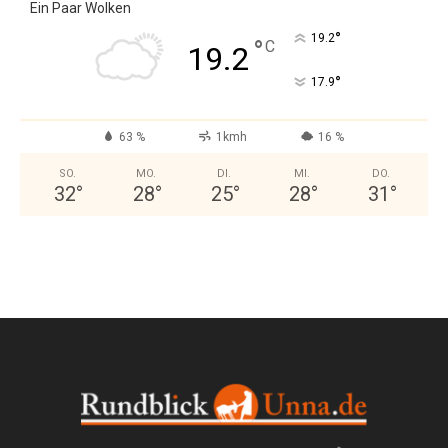
Ein Paar Wolken
°
19.2
°
C
19.2
°
17.9
63 %
1kmh
16 %
SO.
MO.
DI.
MI.
DO.
32
°
28
°
25
°
28
°
31
°