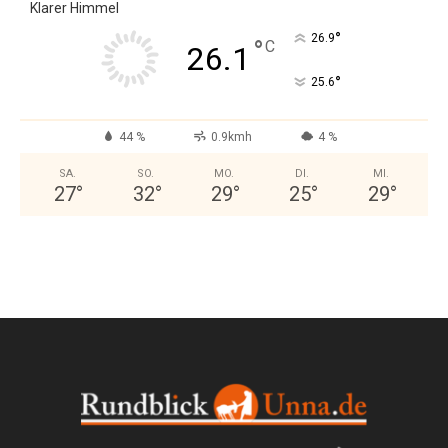
Klarer Himmel
°
26.9
°
C
26.1
°
25.6
44 %
0.9kmh
4 %
SA.
SO.
MO.
DI.
MI.
27
°
32
°
29
°
25
°
29
°