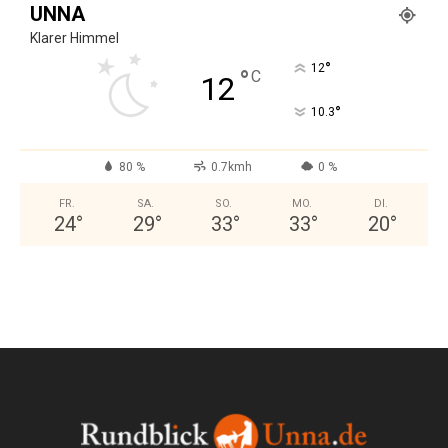
UNNA
Klarer Himmel
°
12
°
C
12
°
10.3
80 %
0.7kmh
0 %
FR.
SA.
SO.
MO.
DI.
24
°
29
°
33
°
33
°
20
°