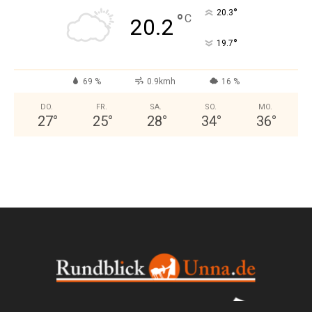
°
20.3
°
C
20.2
°
19.7
69 %
0.9kmh
16 %
DO.
FR.
SA.
SO.
MO.
27
°
25
°
28
°
34
°
36
°