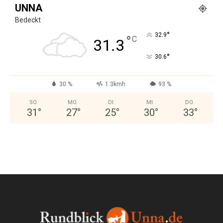
UNNA
Bedeckt
°
32.9
°
C
31.3
°
30.6
30 %
1.3kmh
93 %
SO.
MO.
DI.
MI.
DO.
31
°
27
°
25
°
30
°
33
°