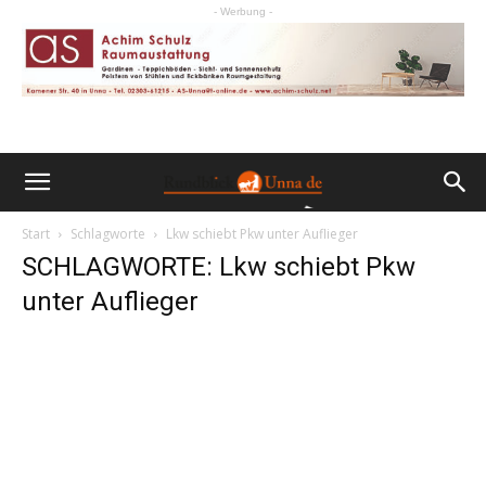
- Werbung -
Start
Schlagworte
Lkw schiebt Pkw unter Auflieger
SCHLAGWORTE: Lkw schiebt Pkw
unter Auflieger