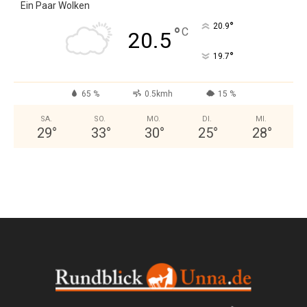
Ein Paar Wolken
°
20.9
°
C
20.5
°
19.7
65 %
0.5kmh
15 %
SA.
SO.
MO.
DI.
MI.
29
°
33
°
30
°
25
°
28
°