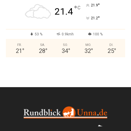
°
21.9
°
C
21.4
°
21.2
53 %
0.9kmh
100 %
FR.
SA.
SO.
MO.
DI.
21
°
28
°
34
°
32
°
25
°