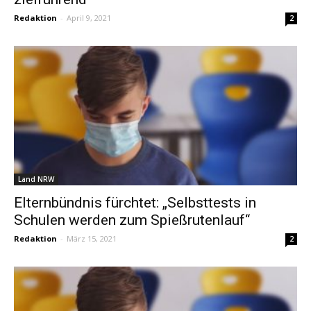
Redaktion
-
April 9, 2021
2
Land NRW
Elternbündnis fürchtet: „Selbsttests in
Schulen werden zum Spießrutenlauf“
Redaktion
-
März 15, 2021
2