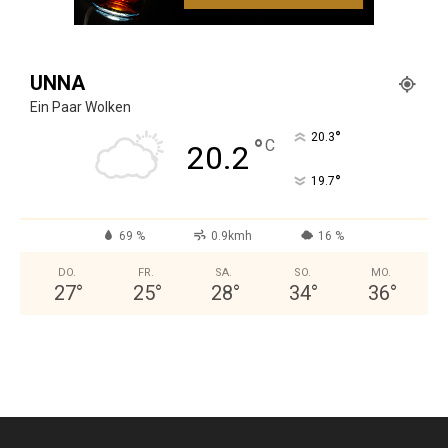
UNNA
Ein Paar Wolken
°
20.3
°
C
20.2
°
19.7
69 %
0.9kmh
16 %
DO.
FR.
SA.
SO.
MO.
27
°
25
°
28
°
34
°
36
°